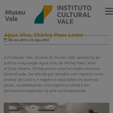
Água Viva, Shirley Paes Leme
06.Jun.2012 a 12.Ago.2012
Sobre
A Fundação Vale, através do Museu Vale, apresenta ao
O Museu
público a exposição Água Viva, de Shirley Paes Leme.
Museu Vale Extramuros
Artista mineira, Shirley possui uma formação intensa e
Sobre o Instituto Cultural Vale
diversificada, fortalecida por estudos com mestres como
Estrutura Organizacional
Amilcar de Castro, e viagens e exposições em diversos
Centro de Memória
países, estabelecendo uma trajetória sólida e em
permanente expansão na arte contemporânea.
Programação
Notícias