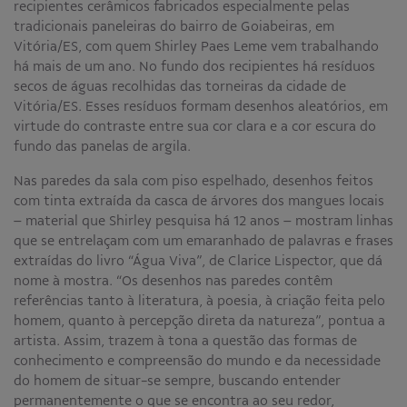
recipientes cerâmicos fabricados especialmente pelas
tradicionais paneleiras do bairro de Goiabeiras, em
Vitória/ES, com quem Shirley Paes Leme vem trabalhando
há mais de um ano. No fundo dos recipientes há resíduos
secos de águas recolhidas das torneiras da cidade de
Vitória/ES. Esses resíduos formam desenhos aleatórios, em
virtude do contraste entre sua cor clara e a cor escura do
fundo das panelas de argila.
Nas paredes da sala com piso espelhado, desenhos feitos
com tinta extraída da casca de árvores dos mangues locais
– material que Shirley pesquisa há 12 anos – mostram linhas
que se entrelaçam com um emaranhado de palavras e frases
extraídas do livro “Água Viva”, de Clarice Lispector, que dá
nome à mostra. “Os desenhos nas paredes contêm
referências tanto à literatura, à poesia, à criação feita pelo
homem, quanto à percepção direta da natureza”, pontua a
artista. Assim, trazem à tona a questão das formas de
conhecimento e compreensão do mundo e da necessidade
do homem de situar-se sempre, buscando entender
permanentemente o que se encontra ao seu redor,