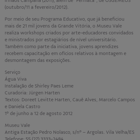
Irmãos Campana (2011), além de “Fermata”, de OSGEMEOS
(outubro/11 a fevereiro/2012).
Por meio de seu Programa Educativo, que já beneficiou
mais de 21 mil jovens da Grande Vitória, o Museu Vale
realiza workshops criados por arte-educadores convidados
e ministrados por estagiários de nível universitário.
Também como parte da iniciativa, jovens aprendizes
recebem capacitação em ofícios relativos à montagem e
desmontagem das exposições.
Serviço
Água Viva
Instalação de Shirley Paes Leme
Curadoria: Jürgen Harten
Textos: Doreet Levitte Harten, Cauê Alves, Marcelo Campos
e Daniela Castro
1º de junho a 12 de agosto 2012
Museu Vale
Antiga Estação Pedro Nolasco, s/nº – Argolas. Vila Velha/ES
Telefone: 55 (27) 3333-2484