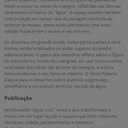
Clarice Lispector, moldando as inscrições nas paredes de
modo a evocar as raízes do mangue, refletidas nas lâminas
de alumínio brilhante da “água”. O espaço contém também
uma projeção em tempo real da paisagem marítima do
exterior do museu, desse modo pleiteando uma inter-
relação fluida entre o museu e seu entorno.
Os desenhos em grande escala, todos pertencentes à série
Fontes, estão localizados no andar superior do prédio
administrativo. O gesto dos desenhos reflete sobre a figura
do crescimento, tirada dos mangues. Ao usar tinta e resina,
originadas das cascas das árvores do mangue, a artista
tenta evidenciar o seu tema ao máximo. O título Palavra
d’água para os desenhos sobre alumínio sugere algo
semelhante a um oráculo artístico nascido da água.
Publicação
Artista exibe “Água Viva”, mostra que transformará o
museu em um lugar líquido e aquoso que inter-relaciona
literatura, cidade, pertencimento e memória