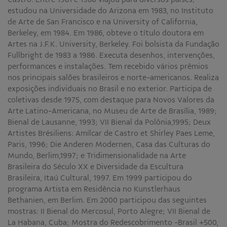
estudou na Universidade do Arizona em 1983, no Instituto
de Arte de San Francisco e na University of California,
Berkeley, em 1984. Em 1986, obteve o título doutora em
Artes na J.F.K. University, Berkeley. Foi bolsista da Fundação
Fullbright de 1983 a 1986. Executa desenhos, intervenções,
performances e instalações. Tem recebido vários prêmios
nos principais salões brasileiros e norte-americanos. Realiza
exposições individuais no Brasil e no exterior. Participa de
coletivas desde 1975, com destaque para Novos Valores da
Arte Latino-Americana, no Museu de Arte de Brasília, 1989;
Bienal de Lausanne, 1993; VII Bienal da Polônia,1995; Deux
Artistes Brésiliens: Amílcar de Castro et Shirley Paes Leme,
Paris, 1996; Die Anderen Modernen, Casa das Culturas do
Mundo, Berlim,1997; e Tridimensionalidade na Arte
Brasileira do Século XX e Diversidade da Escultura
Brasileira, Itaú Cultural, 1997. Em 1999 participou do
programa Artista em Residência no Kunstlerhaus
Bethanien, em Berlim. Em 2000 participou das seguintes
mostras: II Bienal do Mercosul, Porto Alegre; VII Bienal de
La Habana, Cuba; Mostra do Redescobrimento -Brasil +500,