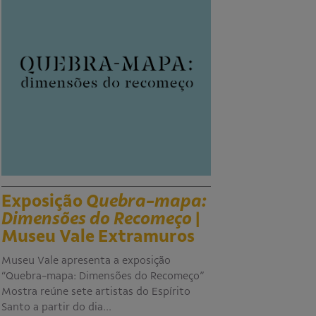
Exposição
Quebra-mapa:
Dimensões do Recomeço
|
Museu Vale Extramuros
Museu Vale apresenta a exposição
“Quebra-mapa: Dimensões do Recomeço”
Mostra reúne sete artistas do Espírito
Santo a partir do dia…