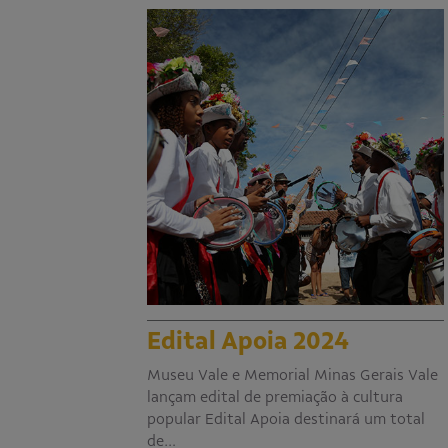
Edital Apoia 2024
Museu Vale e Memorial Minas Gerais Vale
lançam edital de premiação à cultura
popular Edital Apoia destinará um total
de…