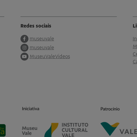
Redes sociais
L
museuvale
I
M
museuvale
C
MuseuValeVideos
C