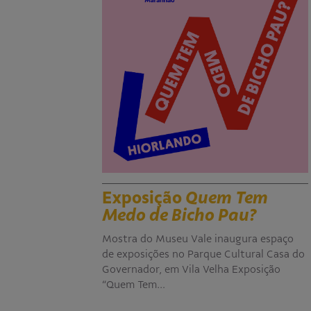
Exposição
Quem Tem
Medo de Bicho Pau?
Mostra do Museu Vale inaugura espaço
de exposições no Parque Cultural Casa do
Governador, em Vila Velha Exposição
“Quem Tem…