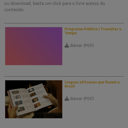
ou download, basta um click para o livre acesso do
Educativo
conteúdo.
Programa Aprendiz
Workshops
Programa Público | Transitar o
Tempo
Publicações
Baixar (PDF)
Editais
Fale conosco
Línguas africanas que fazem o
Brasil
Baixar (PDF)