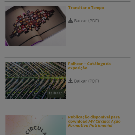
Transitar o Tempo
Baixar (PDF)
Folhear – Catálogo da
exposição
Baixar (PDF)
Publicação disponível para
download
MV Circula: Ação
Formativa Patrimonial