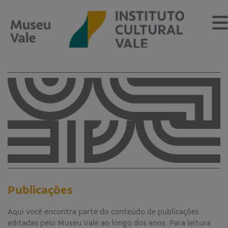
Sobre
O Museu
Museu Vale Extramuros
Sobre o Instituto Cultural Vale
Estrutura Organizacional
Centro de Memória
Publicações
Programação
Aqui você encontra parte do conteúdo de publicações
Notícias
editadas pelo Museu Vale ao longo dos anos. Para leitura