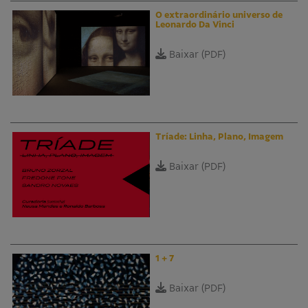
O extraordinário universo de
Leonardo Da Vinci
Baixar (PDF)
Tríade: Linha, Plano, Imagem
Baixar (PDF)
1 + 7
Baixar (PDF)