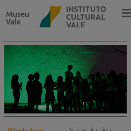
Sobre
O Museu
Museu Vale Extramuros
Sobre o Instituto Cultural Vale
Estrutura Organizacional
Centro de Memória
Programação
Notícias
Workshop
Participar do projeto