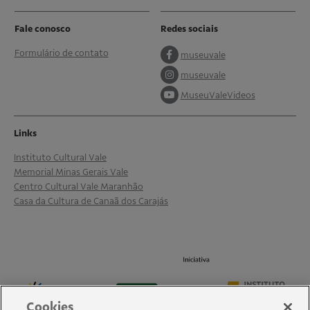
Fale conosco
Redes sociais
Formulário de contato
museuvale
museuvale
MuseuValeVideos
Links
Instituto Cultural Vale
Memorial Minas Gerais Vale
Centro Cultural Vale Maranhão
Casa da Cultura de Canaã dos Carajás
Cookies