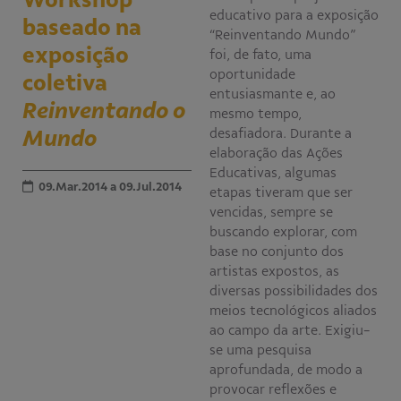
educativo para a exposição
baseado na
Educativo
“Reinventando Mundo”
Programa Aprendiz
exposição
foi, de fato, uma
Workshops
oportunidade
coletiva
entusiasmante e, ao
Reinventando o
Publicações
mesmo tempo,
Mundo
desafiadora. Durante a
elaboração das Ações
Editais
Educativas, algumas
09.Mar.2014 a 09.Jul.2014
etapas tiveram que ser
Fale conosco
vencidas, sempre se
buscando explorar, com
base no conjunto dos
artistas expostos, as
diversas possibilidades dos
meios tecnológicos aliados
ao campo da arte. Exigiu-
se uma pesquisa
aprofundada, de modo a
provocar reflexões e