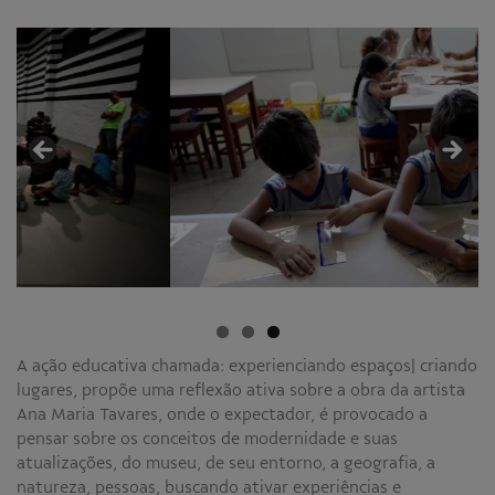
Educativo
Programa Aprendiz
Workshops
Publicações
Editais
Fale conosco
A ação educativa chamada: experienciando espaços| criando
lugares, propõe uma reflexão ativa sobre a obra da artista
Ana Maria Tavares, onde o expectador, é provocado a
pensar sobre os conceitos de modernidade e suas
atualizações, do museu, de seu entorno, a geografia, a
natureza, pessoas, buscando ativar experiências e