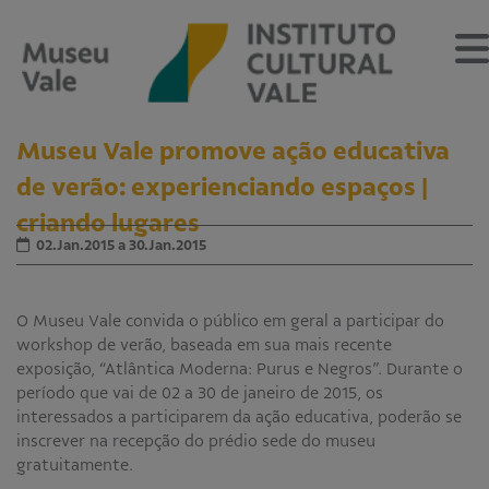
Museu Vale promove ação educativa
de verão: experienciando espaços |
criando lugares
Sobre
02.Jan.2015 a 30.Jan.2015
O Museu
Museu Vale Extramuros
Sobre o Instituto Cultural Vale
O Museu Vale convida o público em geral a participar do
Estrutura Organizacional
workshop de verão, baseada em sua mais recente
Centro de Memória
exposição, “Atlântica Moderna: Purus e Negros”. Durante o
período que vai de 02 a 30 de janeiro de 2015, os
Programação
interessados a participarem da ação educativa, poderão se
inscrever na recepção do prédio sede do museu
Notícias
gratuitamente.