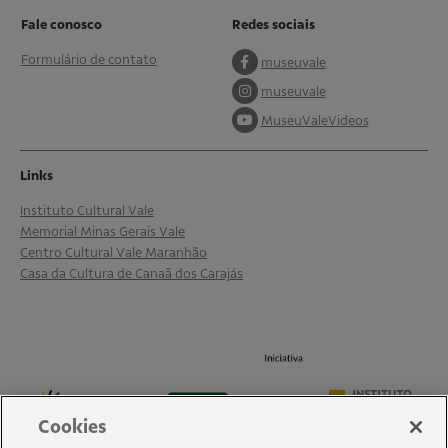
Fale conosco
Redes sociais
Formulário de contato
museuvale
museuvale
MuseuValeVideos
Links
Instituto Cultural Vale
Memorial Minas Gerais Vale
Centro Cultural Vale Maranhão
Casa da Cultura de Canaã dos Carajás
Cookies