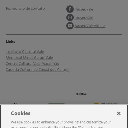
Formulário de contato
museuvale
museuvale
MuseuValeVideos
Links
Instituto Cultural Vale
Memorial Minas Gerais Vale
Centro Cultural Vale Maranhão
Casa da Cultura de Canaã dos Carajás
Cookies
We use cookies to enhance your browsing and customize your
experience in our website. By clicking the ‘OK’ button, we