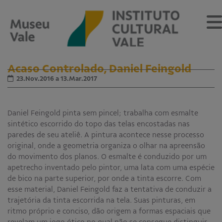
Acaso Controlado, Daniel Feingold
23.Nov.2016 a 13.Mar.2017
Sobre
Daniel Feingold pinta sem pincel; trabalha com esmalte
O Museu
sintético escorrido do topo das telas encostadas nas
Museu Vale Extramuros
paredes de seu ateliê. A pintura acontece nesse processo
Sobre o Instituto Cultural Vale
original, onde a geometria organiza o olhar na apreensão
Estrutura Organizacional
do movimento dos planos. O esmalte é conduzido por um
Centro de Memória
apetrecho inventado pelo pintor, uma lata com uma espécie
de bico na parte superior, por onde a tinta escorre. Com
Programação
esse material, Daniel Feingold faz a tentativa de conduzir a
trajetória da tinta escorrida na tela. Suas pinturas, em
Notícias
ritmo próprio e conciso, dão origem a formas espaciais que
revelam um jogo ótico no qual não se consegue distinguir