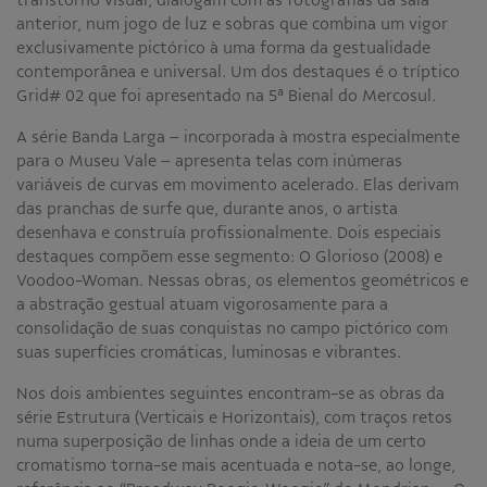
transtorno visual, dialogam com as fotografias da sala
anterior, num jogo de luz e sobras que combina um vigor
exclusivamente pictórico à uma forma da gestualidade
contemporânea e universal. Um dos destaques é o tríptico
Grid# 02 que foi apresentado na 5ª Bienal do Mercosul.
A série Banda Larga – incorporada à mostra especialmente
para o Museu Vale – apresenta telas com inúmeras
variáveis de curvas em movimento acelerado. Elas derivam
das pranchas de surfe que, durante anos, o artista
desenhava e construía profissionalmente. Dois especiais
destaques compõem esse segmento: O Glorioso (2008) e
Voodoo-Woman. Nessas obras, os elementos geométricos e
a abstração gestual atuam vigorosamente para a
consolidação de suas conquistas no campo pictórico com
suas superfícies cromáticas, luminosas e vibrantes.
Nos dois ambientes seguintes encontram-se as obras da
série Estrutura (Verticais e Horizontais), com traços retos
numa superposição de linhas onde a ideia de um certo
cromatismo torna-se mais acentuada e nota-se, ao longe,