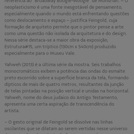
referência ao “Broadway Boogie-Woogie” de Mondrian. – O
neoplasticismo é uma fonte inesgotável de pensamento,
especialmente quando o mundo está enfrentando questões
como deslocamento e espaço – justifica Feingold, cuja
formação de arquiteto permite que o pintor pense a arte
como uma questão não isolada da arquitetura e do design.
Nessa série destaca-se a maior obra da exposição,
Estrutura#15, um tríptico (130cm x 540cm) produzido
especialmente para o Museu Vale.
Yahweh (2013) é a última série da mostra. Seis trabalhos
monocromáticos exibem a potência das ondas do esmalte
preto escorrido sobre a superfície branca da tela, formando
dípticos de mais de quatro metros, resultantes da junção
de telas pintadas na posição vertical e unidas na horizontal.
Yahweh, nome do deus judaico do Antigo Testamento,
apresenta uma certa aspiração de transcendência do
artista.
− O gesto original de Feingold se dissolve nas linhas
oscilantes que se dilatam ao serem vertidas nesse universo