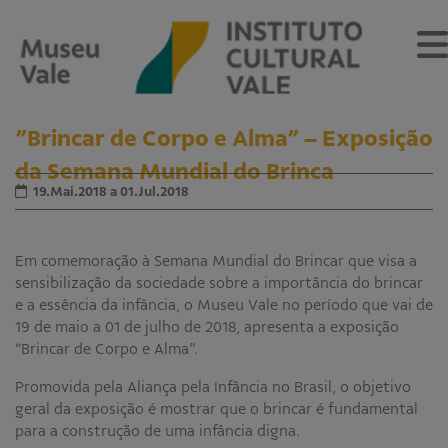
”Brincar de Corpo e Alma” – Exposição
da Semana Mundial do Brinca
19.Mai.2018 a 01.Jul.2018
Sobre
O Museu
Em comemoração à Semana Mundial do Brincar que visa a
Museu Vale Extramuros
sensibilização da sociedade sobre a importância do brincar
Sobre o Instituto Cultural Vale
e a essência da infância, o Museu Vale no período que vai de
Estrutura Organizacional
19 de maio a 01 de julho de 2018, apresenta a exposição
Centro de Memória
“Brincar de Corpo e Alma”.
Programação
Promovida pela Aliança pela Infância no Brasil, o objetivo
geral da exposição é mostrar que o brincar é fundamental
Notícias
para a construção de uma infância digna.