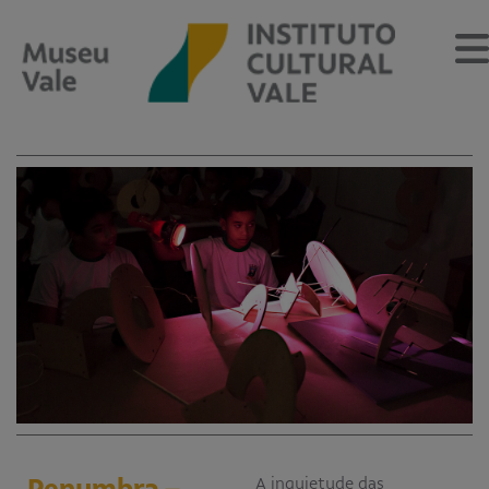
Sobre
O Museu
Museu Vale Extramuros
Sobre o Instituto Cultural Vale
Estrutura Organizacional
Centro de Memória
Programação
Notícias
Penumbra –
A inquietude das