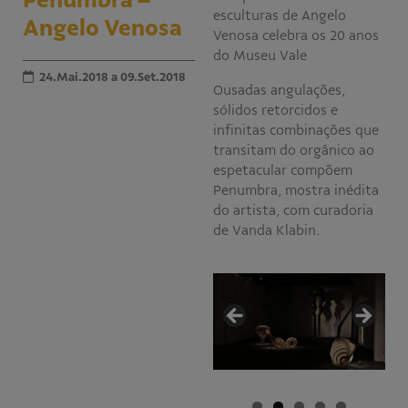
esculturas de Angelo
Angelo Venosa
Educativo
Venosa celebra os 20 anos
Programa Aprendiz
do Museu Vale
Workshops
24.Mai.2018 a 09.Set.2018
Ousadas angulações,
Publicações
sólidos retorcidos e
infinitas combinações que
transitam do orgânico ao
Editais
espetacular compõem
Penumbra, mostra inédita
Fale conosco
do artista, com curadoria
de Vanda Klabin.