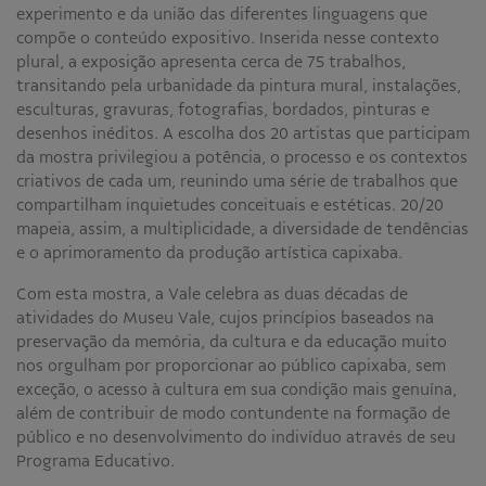
experimento e da união das diferentes linguagens que
Educativo
compõe o conteúdo expositivo. Inserida nesse contexto
Programa Aprendiz
plural, a exposição apresenta cerca de 75 trabalhos,
Workshops
transitando pela urbanidade da pintura mural, instalações,
esculturas, gravuras, fotografias, bordados, pinturas e
Publicações
desenhos inéditos. A escolha dos 20 artistas que participam
da mostra privilegiou a potência, o processo e os contextos
criativos de cada um, reunindo uma série de trabalhos que
Editais
compartilham inquietudes conceituais e estéticas. 20/20
mapeia, assim, a multiplicidade, a diversidade de tendências
Fale conosco
e o aprimoramento da produção artística capixaba.
Com esta mostra, a Vale celebra as duas décadas de
atividades do Museu Vale, cujos princípios baseados na
preservação da memória, da cultura e da educação muito
nos orgulham por proporcionar ao público capixaba, sem
exceção, o acesso à cultura em sua condição mais genuína,
além de contribuir de modo contundente na formação de
público e no desenvolvimento do indivíduo através de seu
Programa Educativo.