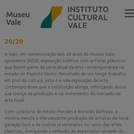
20/20
A Vale, em comemoração aos 20 anos do Museu Vale,
apresenta 20/20, exposição coletiva com artistas plásticos
Sobre
que fazem parte da cena atual da arte contemporânea no
estado do Espírito Santo. Resultado de um longo trabalho
O Museu
Museu Vale Extramuros
em prol da cultura, esta é a 48a exposição de arte
Sobre o Instituto Cultural Vale
contemporânea que a instituição abriga, reforçando assim
Estrutura Organizacional
sua crença na produção e no incremento do mercado de
Centro de Memória
arte local.
Com curadoria de Neusa Mendes e Ronaldo Barbosa, a
Programação
mostra mescla a efervescente produção de artistas da nova
geração com a de outros já veteranos no ramo das artes
Notícias
plásticas, instigando a reflexão do espectador através do