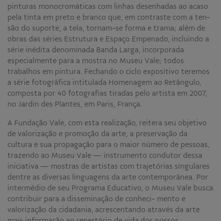
pinturas monocromáticas com linhas desenhadas ao acaso
Educativo
pela tinta em preto e branco que, em contraste com a ten-
Programa Aprendiz
são do suporte, a tela, tornam-se forma e trama; além de
Workshops
obras das séries Estrutura e Espaço Empenado, incluindo a
série inédita denominada Banda Larga, incorporada
Publicações
especialmente para a mostra no Museu Vale; todos
trabalhos em pintura. Fechando o ciclo expositivo teremos
a série fotográfica intitulada Homenagem ao Retângulo,
Editais
composta por 40 fotografias tiradas pelo artista em 2007,
no Jardin des Plantes, em Paris, França.
Fale conosco
A Fundação Vale, com esta realização, reitera seu objetivo
de valorização e promoção da arte, a preservação da
cultura e sua propagação para o maior número de pessoas,
trazendo ao Museu Vale — instrumento condutor dessa
iniciativa — mostras de artistas com trajetórias singulares
dentre as diversas linguagens da arte contemporânea. Por
intermédio de seu Programa Educativo, o Museu Vale busca
contribuir para a disseminação de conheci- mento e
valorização da cidadania, acrescentando através da arte
mais informação ao repertório de vida dos nossos