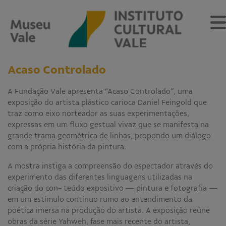
Acaso Controlado
A Fundação Vale apresenta “Acaso Controlado”, uma
exposição do artista plástico carioca Daniel Feingold que
Sobre
traz como eixo norteador as suas experimentações,
expressas em um fluxo gestual vivaz que se manifesta na
O Museu
Museu Vale Extramuros
grande trama geométrica de linhas, propondo um diálogo
Sobre o Instituto Cultural Vale
com a própria história da pintura.
Estrutura Organizacional
Centro de Memória
A mostra instiga a compreensão do espectador através do
experimento das diferentes linguagens utilizadas na
criação do con- teúdo expositivo — pintura e fotografia —
Programação
em um estímulo contínuo rumo ao entendimento da
poética imersa na produção do artista. A exposição reúne
Notícias
obras da série Yahweh, fase mais recente do artista,