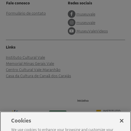
Fale conosco
Redes sociais
Formulário de contato
museuvale
museuvale
MuseuValeVideos
Links
Instituto Cultural Vale
Memorial Minas Gerais Vale
Centro Cultural Vale Maranhão
Casa da Cultura de Canaã dos Carajás
Cookies
We use cookies to enhance your browsing and customize your