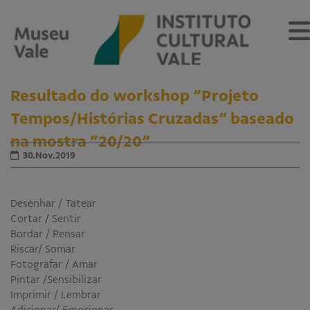
Resultado do workshop ”Projeto
Tempos/Histórias Cruzadas” baseado
na mostra “20/20”
Sobre
30.Nov.2019
O Museu
Museu Vale Extramuros
Sobre o Instituto Cultural Vale
Desenhar / Tatear
Estrutura Organizacional
Cortar / Sentir
Centro de Memória
Bordar / Pensar
Riscar/ Somar
Programação
Fotografar / Amar
Pintar /Sensibilizar
Notícias
Imprimir / Lembrar
Adicionar/ Emocionar