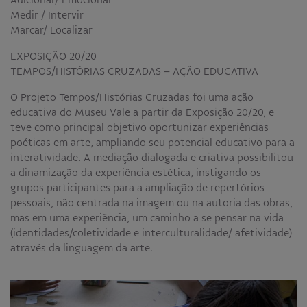
Medir / Intervir
Educativo
Marcar/ Localizar
Programa Aprendiz
Workshops
EXPOSIÇÃO 20/20
TEMPOS/HISTÓRIAS CRUZADAS – AÇÃO EDUCATIVA
Publicações
O Projeto Tempos/Histórias Cruzadas foi uma ação
educativa do Museu Vale a partir da Exposição 20/20, e
Editais
teve como principal objetivo oportunizar experiências
poéticas em arte, ampliando seu potencial educativo para a
Fale conosco
interatividade. A mediação dialogada e criativa possibilitou
a dinamização da experiência estética, instigando os
grupos participantes para a ampliação de repertórios
pessoais, não centrada na imagem ou na autoria das obras,
mas em uma experiência, um caminho a se pensar na vida
(identidades/coletividade e interculturalidade/ afetividade)
através da linguagem da arte.