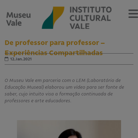
De professor para professor –
Experiências Compartilhadas
12.Jan.2021
Sobre
O Museu
O Museu Vale em parceria com o LEM (Laboratório de
Museu Vale Extramuros
Educação Museal) elaborou um vídeo para ser fonte de
Sobre o Instituto Cultural Vale
saber, cujo intuito visa a formação continuada de
Estrutura Organizacional
professores e arte educadores.
Centro de Memória
Programação
Notícias