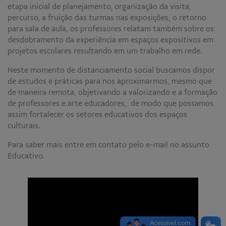
etapa inicial de planejamento, organização da visita,
percurso, a fruição das turmas nas exposições, o retorno
para sala de aula, os professores relatam também sobre os
desdobramento da experiência em espaços expositivos em
projetos escolares resultando em um trabalho em rede.
Neste momento de distanciamento social buscamos dispor
de estudos e práticas para nos aproximarmos, mesmo que
de maneira remota, objetivando a valorizando e a formação
de professores e arte educadores, de modo que possamos
assim fortalecer os setores educativos dos espaços
culturais.
Para saber mais entre em contato pelo e-mail no assunto
Educativo.