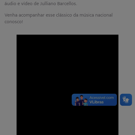
áudio e vídeo de Julliano Barcellos.
Venha acompanhar esse clássico da música nacional
conosco!