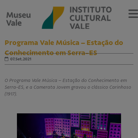
Programa Vale Música – Estação do
Conhecimento em Serra-ES
07.Set.2021
Sobre
O Museu
O Programa Vale Música – Estação do Conhecimento em
Museu Vale Extramuros
Serra-ES, e a Camerata Jovem gravou o clássico Carinhoso
Sobre o Instituto Cultural Vale
(1917).
Estrutura Organizacional
Centro de Memória
Programação
Notícias