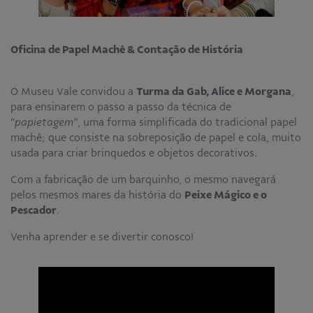
Educativo
Programa Aprendiz
Oficina de Papel Machê & Contação de História
Workshops
Publicações
O Museu Vale convidou a
Turma da Gab, Alice e Morgana
,
para ensinarem o passo a passo da técnica de
Editais
“
papietagem
”, uma forma simplificada do tradicional papel
machê; que consiste na sobreposição de papel e cola, muito
usada para criar brinquedos e objetos decorativos.
Fale conosco
Com a fabricação de um barquinho, o mesmo navegará
pelos mesmos mares da história do
Peixe Mágico e o
Pescador
.
Venha aprender e se divertir conosco!