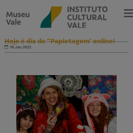
Hoje é dia de “Papietagem’ online!
18.Jan.2022
Sobre
O Museu
Museu Vale Extramuros
Sobre o Instituto Cultural Vale
Estrutura Organizacional
Centro de Memória
Programação
Notícias