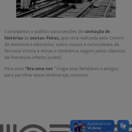
Educativo
Programa Aprendiz
Workshops
Convidamos o público para sessões de
contação de
Publicações
histórias
às
sextas-feiras,
que será realizada pelo Centro
de Memória e educativo, sobre causos e curiosidades da
Editais
ferrovia Vitória a Minas e também a viagem pelos clássicos
da literatura infanto juvenil.
Fale conosco
Para esse
“Era uma vez
” traga seus familiares e amigos
para partilhar essas lembranças conosco!