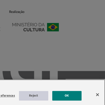
references
Reject
OK