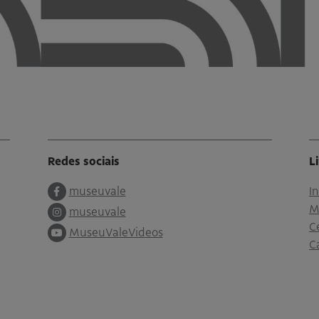
Redes sociais
L
museuvale
I
M
museuvale
C
MuseuValeVideos
C