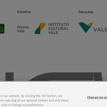
 our website. By clicking the ‘OK’ button, we
Change my p
're rejecting all our optional cookies and only those
e, click in Change my preferences.