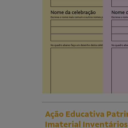
Ação Educativa​ Patr
Imaterial Inventários