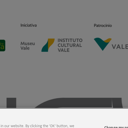
 our website. By clicking the ‘OK’ button, we
Change my p