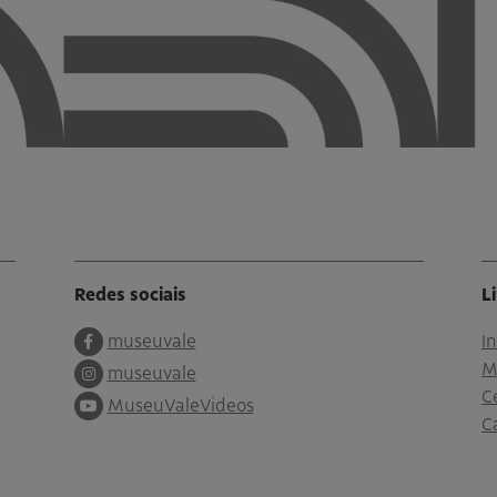
Redes sociais
L
museuvale
I
M
museuvale
C
MuseuValeVideos
C