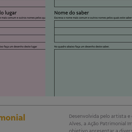
imonial
Desenvolvida pelo artista 
Alves, a Ação Patrimonial Im
objetivo apresentar a diver