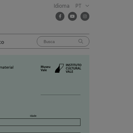
Idioma
PT
co