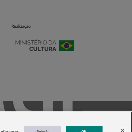
references
Reject
OK