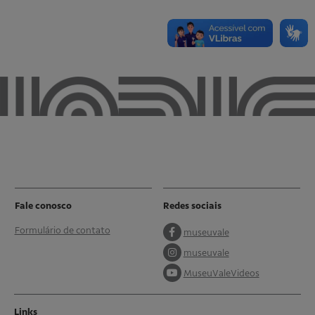
Fale conosco
Redes sociais
Formulário de contato
museuvale
museuvale
MuseuValeVideos
Links