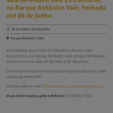
no Parque Botânico Vale, fechada
Educativo
Programa Aprendiz
até 05 de junho
Workshops
20 de maio a 05 de junho
Publicações
Parque Botânico Vale
Editais
Informamos que a Sala do Educativo Museu Vale
Extramuros, no Parque Botânico Vale, estará fechada ao
Fale conosco
público entre os dias 20 de maio e 05 de junho.
Continue acompanhando nossa programação pelas redes
sociais @museuvale.
Dúvidas pelo e-mail:
informacoes.museuvale@vale.com
Mais informações pelo telefone:
(27) 99252-7525