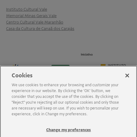
Instituto Cultural Vale
Memorial Minas Gerais Vale
Centro Cultural Vale Maranhão
Casa da Cultura de Canaã dos Carajás
Cookies
We use cookies to enhance your browsing and customize your
experience in our website. By clicking the ‘OK’ button, we
consider that you accept the use of the cookies. By clicking on
"Reject" you're rejecting all our optional cookies and only those
are necessary will keep on use. If you wish to personalize your
experience, click in Change my preferences.
Change my preferences