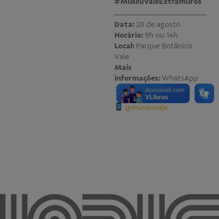
#MuseuValeExtramuros
Data:
20 de agosto
Horário:
9h ou 14h
Local:
Parque Botânico
Vale
Mais
informações:
WhatsApp
27 99277-4474
@museuvale