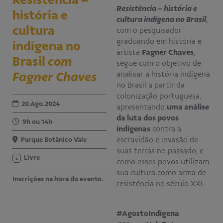
Resistência – história e
história e
Educativo
cultura indígena no Brasil
,
Programa Aprendiz
cultura
com o pesquisador
Workshops
graduando em história e
indígena no
artista
Fagner Chaves
,
Brasil
com
Publicações
segue com o objetivo de
Fagner Chaves
analisar a história indígena
no Brasil a partir da
Editais
colonização portuguesa,
20.Ago.2024
apresentando
uma análise
Fale conosco
da luta dos povos
9h ou 14h
indígenas
contra a
escravidão e invasão de
Parque Botânico Vale
suas terras no passado, e
Livre
L
como esses povos utilizam
sua cultura como arma de
Inscrições na hora do evento.
resistência no século XXI.
#AgostoIndígena