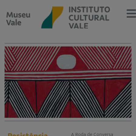
Sobre
O Museu
Museu Vale Extramuros
Sobre o Instituto Cultural Vale
Estrutura Organizacional
Centro de Memória
Programação
Notícias
Resistência –
A Roda de Conversa