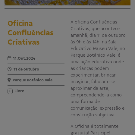
Educativo
Programa Aprendiz
Oficina
A oficina Confluências
Workshops
Criativas, que acontece
Confluências
amanhã, dia 11 de outubro,
Publicações
Criativas
às 9h e às 14h, na Sala
Educativo Museu Vale, no
Editais
Parque Botânico Vale, é
11.Out.2024
uma ação educativa onde
Fale conosco
as crianças podem
11 de outubro
experimentar, brincar,
Parque Botânico Vale
imaginar, fabular e se
aproximar da arte,
Livre
L
compreendendo-a como
uma forma de
comunicação, expressão e
construção subjetiva.
A Oficina é totalmente
gratuita! Participe!