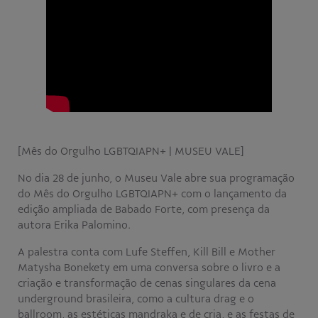
[Mês do Orgulho LGBTQIAPN+ | MUSEU VALE]
No dia 28 de junho, o Museu Vale abre sua programação
do Mês do Orgulho LGBTQIAPN+ com o lançamento da
edição ampliada de Babado Forte, com presença da
autora Erika Palomino.
A palestra conta com Lufe Steffen, Kill Bill e Mother
Matysha Bonekety em uma conversa sobre o livro e a
criação e transformação de cenas singulares da cena
underground brasileira, como a cultura drag e o
ballroom, as estéticas mandraka e de cria, e as festas de