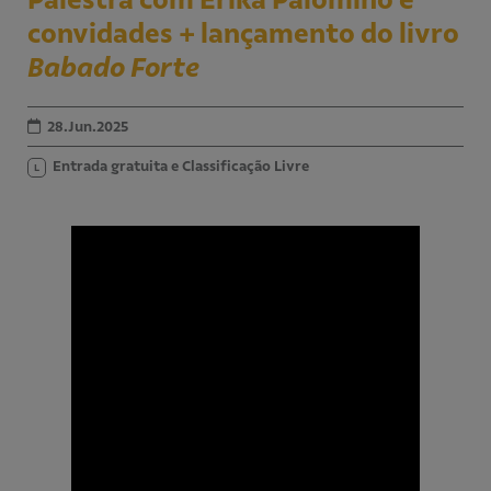
convidades + lançamento do livro
Educativo
Programa Aprendiz
Babado Forte
Workshops
28.Jun.2025
Publicações
Entrada gratuita e Classificação Livre
L
Editais
Fale conosco