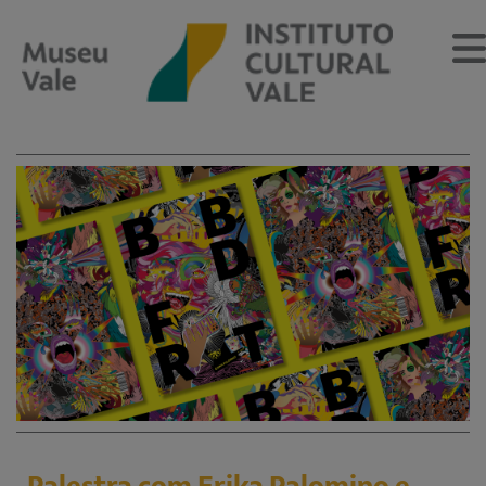
Sobre
O Museu
Museu Vale Extramuros
Sobre o Instituto Cultural Vale
Estrutura Organizacional
Centro de Memória
Programação
Notícias
Palestra com Erika Palomino e