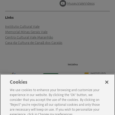
MuseuValeVideos
Links
Instituto Cultural Vale
Memorial Minas Gerais Vale
Centro Cultural Vale Maranhão
Casa da Cultura de Canaã dos Carajás
Cookies
We use cookies to enhance your browsing and customize your
experience in our website. By clicking the ‘OK’ button, we
consider that you accept the use of the cookies. By clicking on
"Reject" you're rejecting all our optional cookies and only those
are necessary will keep on use. If you wish to personalize your
experience, click in Change my preferences.