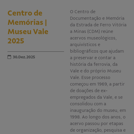
Educativo
Centro de
O Centro de
Programa Aprendiz
Documentação e Memória
Memórias |
Workshops
da Estrada de Ferro Vitória
Museu Vale
a Minas (CDM) reúne
Publicações
acervos museológicos,
2025
arquivísticos e
bibliográficos que ajudam
Editais
30.Dez.2025
a preservar e contar a
história da ferrovia, da
Fale conosco
Vale e do próprio Museu
Vale. Esse processo
começou em 1969, a partir
de doações de ex-
empregados da Vale, e se
consolidou com a
inauguração do museu, em
1998. Ao longo dos anos, o
acervo passou por etapas
de organização, pesquisa e