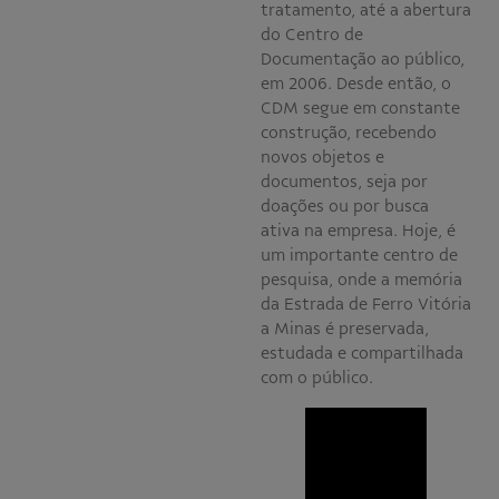
tratamento, até a abertura
do Centro de
Documentação ao público,
em 2006. Desde então, o
CDM segue em constante
construção, recebendo
novos objetos e
documentos, seja por
doações ou por busca
ativa na empresa. Hoje, é
um importante centro de
pesquisa, onde a memória
da Estrada de Ferro Vitória
a Minas é preservada,
estudada e compartilhada
com o público.