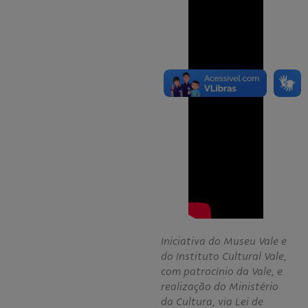
Iniciativa do Museu Vale e
do Instituto Cultural Vale,
com patrocínio da Vale, e
realização do Ministério
da Cultura, via Lei de