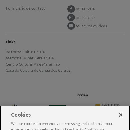
Formulário de contato
museuvale
museuvale
MuseuValeVideos
Links
Instituto Cultural Vale
Memorial Minas Gerais Vale
Centro Cultural Vale Maranhão
Casa da Cultura de Canaã dos Carajás
Cookies
We use cookies to enhance your browsing and customize your
experience in our website. By clicking the ‘OK’ button, we