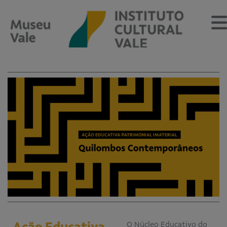
Sobre
O Museu
Museu Vale Extramuros
Sobre o Instituto Cultural Vale
Estrutura Organizacional
Centro de Memória
Programação
Notícias
Ação Educativa
O Núcleo Educativo do