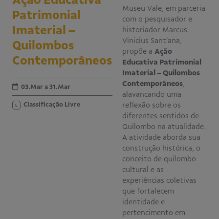
Museu Vale, em parceria
Patrimonial
Educativo
com o pesquisador e
Programa Aprendiz
Imaterial –
historiador Marcus
Workshops
Vinicius Sant’ana,
Quilombos
propõe a
Ação
Contemporâneos
Publicações
Educativa Patrimonial
Imaterial – Quilombos
Contemporâneos
,
Editais
03.Mar a 31.Mar
alavancando uma
Classificação Livre
reflexão sobre os
L
Fale conosco
diferentes sentidos de
Quilombo na atualidade.
A atividade aborda sua
construção histórica, o
conceito de quilombo
cultural e as
experiências coletivas
que fortalecem
identidade e
pertencimento em