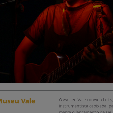
 Museu Vale
O Museu Vale convida Let’s,
instrumentista capixaba, p
marca o lançamento de seu 