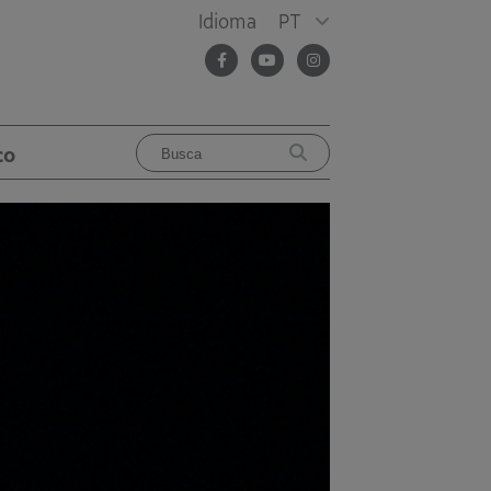
Idioma
PT
co