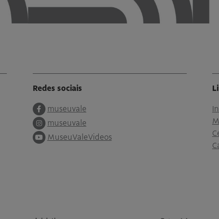
Redes sociais
L
museuvale
I
M
museuvale
C
MuseuValeVideos
C