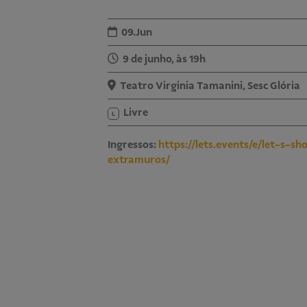
09.Jun
9 de junho, às 19h
Teatro Virginia Tamanini, Sesc Glória
Livre
L
Ingressos:
https://lets.events/e/let-s-
extramuros/