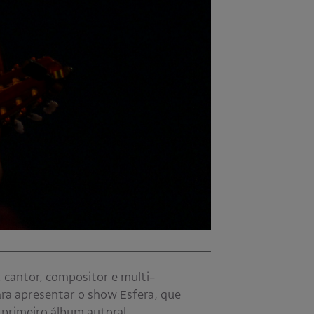
 cantor, compositor e multi-
ara apresentar o show Esfera, que
primeiro álbum autoral.