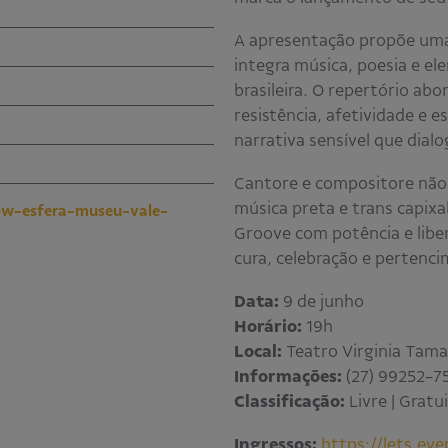
A apresentação propõe uma 
integra música, poesia e el
brasileira. O repertório ab
resistência, afetividade e 
narrativa sensível que dialo
Cantore e compositore não 
música preta e trans capixa
show-esfera-museu-vale-
Groove com potência e libe
cura, celebração e pertenc
Data:
9 de junho
Horário:
19h
Local:
Teatro Virginia Taman
Informações:
(27) 99252-7
Classificação:
Livre | Gratu
Ingressos:
https://lets.ev