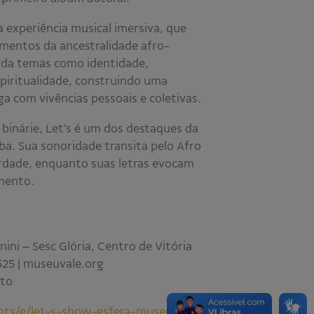
experiência musical imersiva, que
ementos da ancestralidade afro-
orda temas como identidade,
espiritualidade, construindo uma
ga com vivências pessoais e coletivas.
binárie, Let’s é um dos destaques da
ba. Sua sonoridade transita pelo Afro
rdade, enquanto suas letras evocam
imento.
ini – Sesc Glória, Centro de Vitória
525 | museuvale.org
ito
ents/e/let-s-show-esfera-museu-