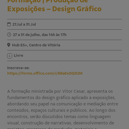
Exposições – Design Gráfico
Educativo
Programa Aprendiz
Workshops
27.Jul a 31.Jul
Publicações
27 a 31 de julho, das 14h às 17h
Hub ES+, Centro de Vitória
Editais
Livre
L
Fale conosco
Inscreva-se:
https://forms.office.com/r/8Ba8xDQ92M
A formação ministrada por Vitor Cesar, apresenta os
fundamentos do design gráfico aplicado a exposições,
abordando seu papel na comunicação e mediação entre
conteúdos, espaços culturais e públicos. Ao longo dos
encontros, serão discutidos temas como linguagem
visual, construção de narrativas, desenvolvimento de