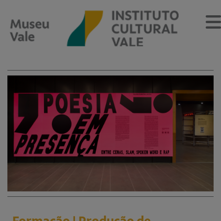
Sobre
O Museu
Museu Vale Extramuros
Sobre o Instituto Cultural Vale
Estrutura Organizacional
Centro de Memória
Programação
Notícias
Formação | Produção de