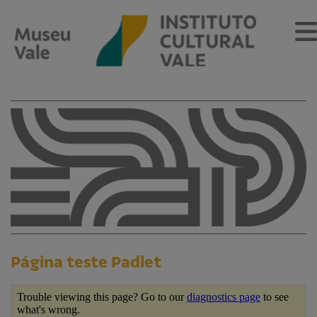
Sobre
O Museu
Museu Vale Extramuros
Sobre o Instituto Cultural Vale
Estrutura Organizacional
Centro de Memória
Página teste Padlet
Programação
Notícias