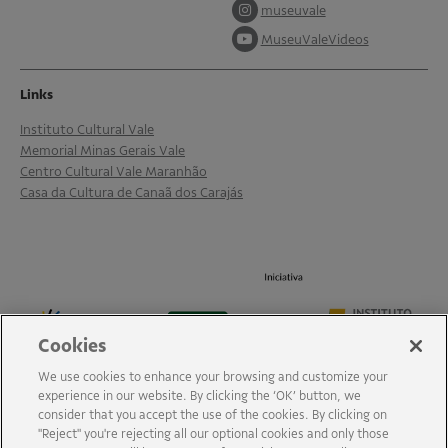
museuvale
MuseuValeVideos
Links
Instituto Cultural Vale
Memorial Minas Gerais Vale
Centro Cultural Vale Maranhão
Casa da Cultura de Canaã dos Carajás
Cookies
We use cookies to enhance your browsing and customize your
experience in our website. By clicking the ‘OK’ button, we
consider that you accept the use of the cookies. By clicking on
"Reject" you're rejecting all our optional cookies and only those