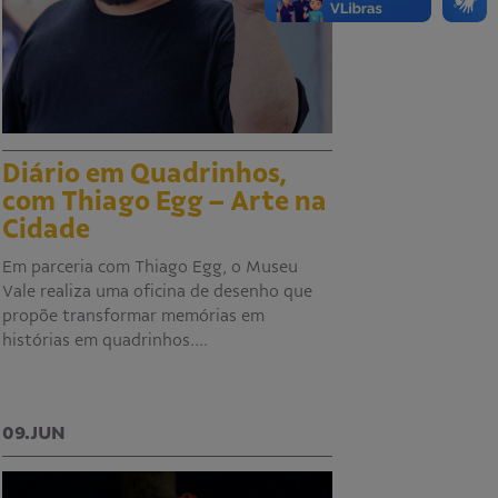
Diário em Quadrinhos,
com Thiago Egg – Arte na
Cidade
Em parceria com Thiago Egg, o Museu
Vale realiza uma oficina de desenho que
propõe transformar memórias em
histórias em quadrinhos.…
09.JUN