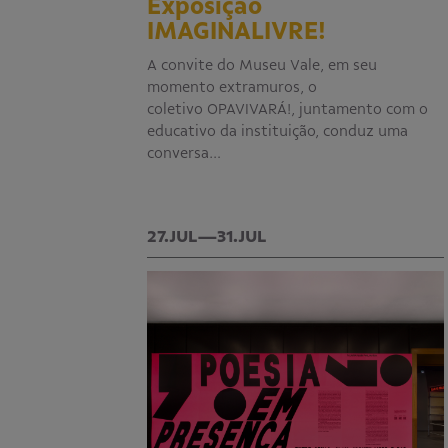
Exposição
IMAGINALIVRE!
A convite do Museu Vale, em seu
momento extramuros, o
coletivo OPAVIVARÁ!, juntamento com o
educativo da instituição, conduz uma
conversa…
27.JUL—31.JUL