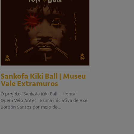
Sankofa Kiki Ball | Museu
Vale Extramuros
O projeto “Sankofa Kiki Ball – Honrar
Quem Veio Antes” é uma iniciativa de Axé
Bordon Santos por meio do…