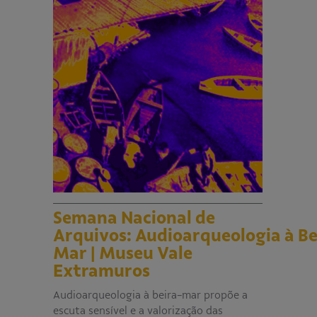
Semana Nacional de
Arquivos: Audioarqueologia à Be
Mar | Museu Vale
Extramuros
Audioarqueologia à beira-mar propõe a
escuta sensível e a valorização das