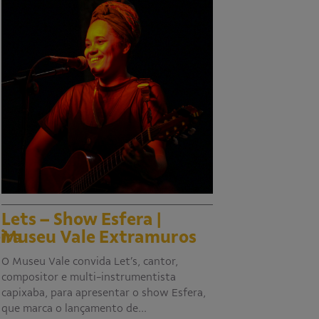
Lets – Show Esfera |
ira
Museu Vale Extramuros
O Museu Vale convida Let’s, cantor,
compositor e multi-instrumentista
capixaba, para apresentar o show Esfera,
que marca o lançamento de…