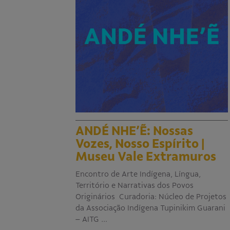
ANDÉ NHE’Ẽ: Nossas
Vozes, Nosso Espírito |
Museu Vale Extramuros
Encontro de Arte Indígena, Língua,
Território e Narrativas dos Povos
Originários Curadoria: Núcleo de Projetos
da Associação Indígena Tupinikim Guarani
– AITG …