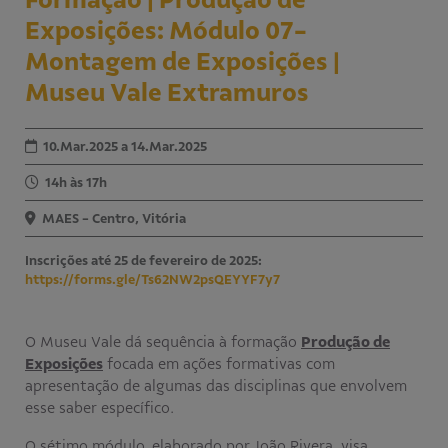
Exposições: Módulo 07-
Educativo
Programa Aprendiz
Montagem de Exposições |
Workshops
Museu Vale Extramuros
Publicações
10.Mar.2025 a 14.Mar.2025
Editais
14h às 17h
MAES - Centro, Vitória
Fale conosco
Inscrições até 25 de fevereiro de 2025:
https://forms.gle/Ts62NW2psQEYYF7y7
O Museu Vale dá sequência à formação
Produção de
Exposições
focada em ações formativas com
apresentação de algumas das disciplinas que envolvem
esse saber específico.
O sétimo módulo, elaborado por João Rivera, visa