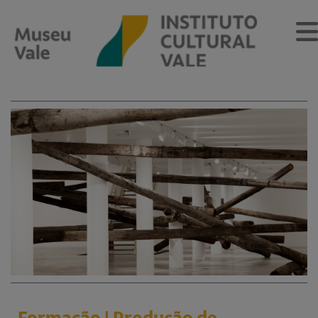
Sobre
O Museu
Museu Vale Extramuros
Sobre o Instituto Cultural Vale
Estrutura Organizacional
Centro de Memória
Programação
Notícias
Formação | Produção de