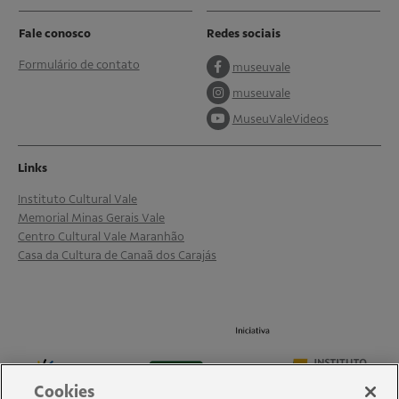
Fale conosco
Redes sociais
Formulário de contato
museuvale
museuvale
MuseuValeVideos
Links
Instituto Cultural Vale
Memorial Minas Gerais Vale
Centro Cultural Vale Maranhão
Casa da Cultura de Canaã dos Carajás
Cookies