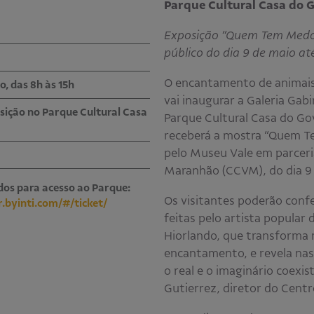
Parque Cultural Casa do 
Exposição “Quem Tem Medo 
público do dia 9 de maio até
O encantamento de animais 
o, das 8h às 15h
vai inaugurar a Galeria Gab
sição no Parque Cultural Casa
Parque Cultural Casa do Gov
receberá a mostra “Quem T
pelo Museu Vale em parceri
Maranhão (CCVM), do dia 9 
dos para acesso ao Parque:
Os visitantes poderão confe
.byinti.com/#/ticket/
feitas pelo artista popula
Hiorlando, que transforma 
encantamento, e revela na
o real e o imaginário coexis
Gutierrez, diretor do Cent