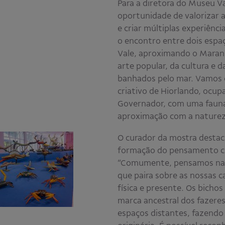
Para a diretora do Museu Va
oportunidade de valorizar a
e criar múltiplas experiênci
o encontro entre dois espaç
Vale, aproximando o Maranh
arte popular, da cultura e d
banhados pelo mar. Vamos 
criativo de Hiorlando, ocup
Governador, com uma fauna
aproximação com a natureza
O curador da mostra destac
formação do pensamento crí
“Comumente, pensamos na a
que paira sobre as nossas c
física e presente. Os bicho
marca ancestral dos fazere
espaços distantes, fazendo 