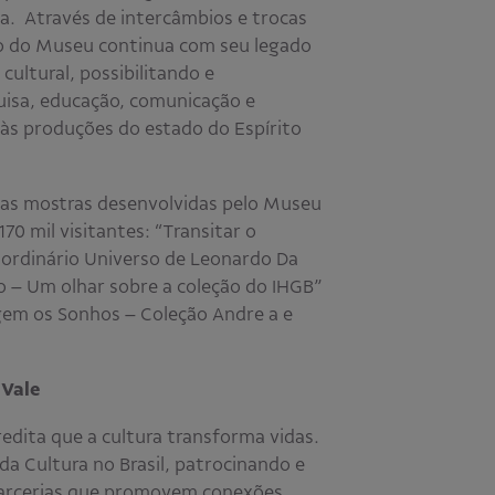
ia. Através de intercâmbios e trocas
o do Museu continua com seu legado
ultural, possibilitando e
isa, educação, comunicação e
às produções do estado do Espírito
mas mostras desenvolvidas pelo Museu
70 mil visitantes: “Transitar o
aordinário Universo de Leonardo Da
o – Um olhar sobre a coleção do IHGB”
gem os Sonhos – Coleção Andre a e
 Vale
redita que a cultura transforma vidas.
da Cultura no Brasil, patrocinando e
arcerias que promovem conexões