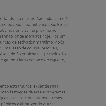
iorlando, ou mesmo Daolinda, como é
3, no povoado maranhense João Peres,
 trabalho numa salina próxima ao
ranhão, onde mora até hoje. Por um
 função de estivador marítimo. Após
r uma lesão de coluna, resolveu,
sejo de fazer bichos. O primeiro, foi
e ganhou fama debaixo do cajueiro,
.
ento extramuros, expande suas
s manifestações da arte e programas
ques, escolas e outras instituições
s públicos e abrangendo outros