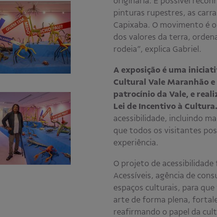
originária. É possível recon
pinturas rupestres, as carr
Capixaba. O movimento é o 
dos valores da terra, ord
rodeia”, explica Gabriel.
A exposição é uma iniciat
Cultural Vale Maranhão e 
patrocínio da Vale, e real
Lei de Incentivo à Cultura
acessibilidade, incluindo ma
que todos os visitantes p
experiência.
O projeto de acessibilidade
Acessíveis, agência de cons
espaços culturais, para que
arte de forma plena, forta
reafirmando o papel da cu