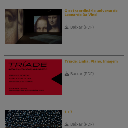
O extraordinário universo de
Leonardo Da Vinci
Baixar (PDF)
Tríade: Linha, Plano, Imagem
Baixar (PDF)
1 + 7
Baixar (PDF)