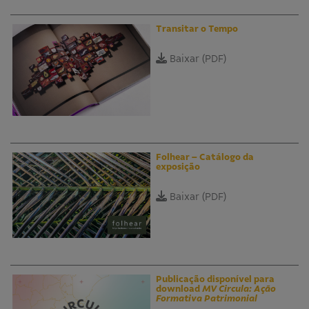
Transitar o Tempo
Baixar (PDF)
Folhear – Catálogo da
exposição
Baixar (PDF)
Publicação disponível para
download
MV Circula: Ação
Formativa Patrimonial