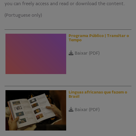
you can freely access and read or download the content.
Educativo
(Portuguese only)
Programa Aprendiz
Workshops
Programa Público | Transitar o
Publicações
Tempo
Editais
Baixar (PDF)
Fale conosco
Línguas africanas que fazem o
Brasil
Baixar (PDF)