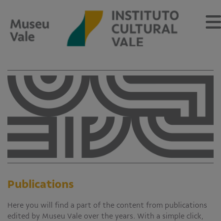
Sobre
O Museu
Museu Vale Extramuros
Sobre o Instituto Cultural Vale
Estrutura Organizacional
Centro de Memória
Publications
Programação
Here you will find a part of the content from publications
Notícias
edited by Museu Vale over the years. With a simple click,